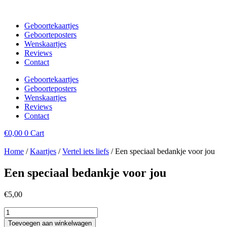
Spring
naar
Geboortekaartjes
de
Geboorteposters
inhoud
Wenskaartjes
Reviews
Contact
Geboortekaartjes
Geboorteposters
Wenskaartjes
Reviews
Contact
€
0,00
0
Cart
Home
/
Kaartjes
/
Vertel iets liefs
/ Een speciaal bedankje voor jou
Een speciaal bedankje voor jou
€
5,00
Een
speciaal
Toevoegen aan winkelwagen