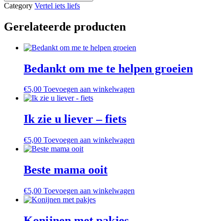
bedankje
Category
Vertel iets liefs
voor
jou
Gerelateerde producten
aantal
Bedankt om me te helpen groeien
€
5,00
Toevoegen aan winkelwagen
Ik zie u liever – fiets
€
5,00
Toevoegen aan winkelwagen
Beste mama ooit
€
5,00
Toevoegen aan winkelwagen
Konijnen met pakjes